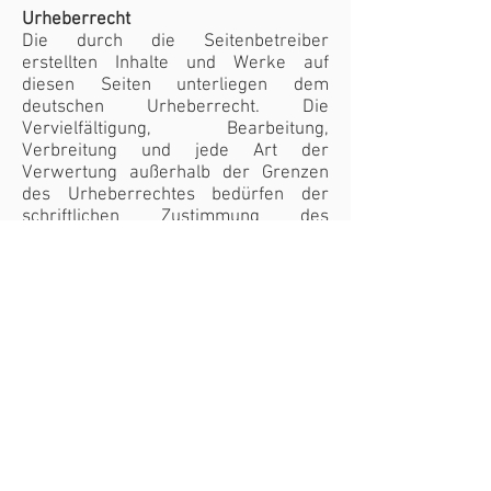
Urheberrecht
Die durch die Seitenbetreiber
erstellten Inhalte und Werke auf
diesen Seiten unterliegen dem
deutschen Urheberrecht. Die
Vervielfältigung, Bearbeitung,
Verbreitung und jede Art der
Verwertung außerhalb der Grenzen
des Urheberrechtes bedürfen der
schriftlichen Zustimmung des
jeweiligen Autors bzw. Erstellers.
Downloads und Kopien dieser Seite
sind nur für den privaten, nicht
kommerziellen Gebrauch gestattet.
Soweit die Inhalte auf dieser Seite
nicht vom Betreiber erstellt wurden,
werden die Urheberrechte Dritter
beachtet. Insbesondere werden
Inhalte Dritter als solche
gekennzeichnet. Sollten Sie trotzdem
auf eine Urheberrechtsverletzung
aufmerksam werden, bitten wir um